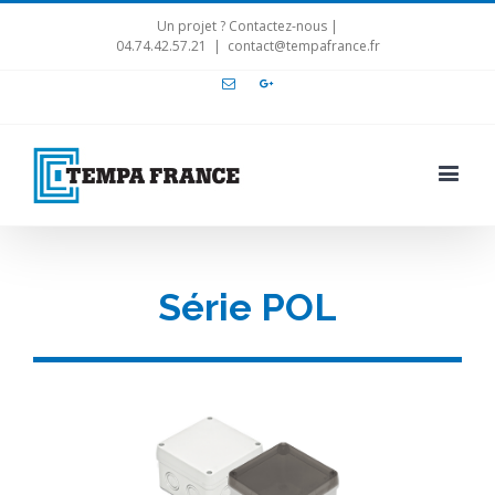
Un projet ? Contactez-nous |
04.74.42.57.21
|
contact@tempafrance.fr
Email
Google+
Série POL