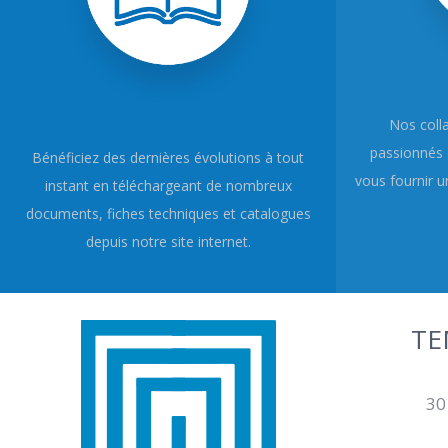
Nos coll
passionnés 
Bénéficiez des dernières évolutions à tout
vous fournir un
instant en téléchargeant de nombreux
documents, fiches techniques et catalogues
depuis notre site internet.
TE
30