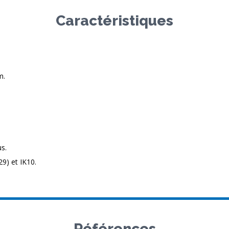
Caractéristiques
m.
us.
9) et IK10.
Références