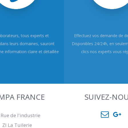
aborateurs, tous experts et
Effectuez vos demande de dev
dans leurs domaines, sauront
Disponibles 24/24h, en seule
e information claire et détaillée
clics nos experts vous ré
MPA FRANCE
SUIVEZ-NOU
 Rue de l'industrie
ZI La Tuilerie