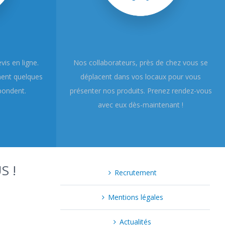
is en ligne.
Nos collaborateurs, près de chez vous se
ment quelques
déplacent dans vos locaux pour vous
pondent.
présenter nos produits. Prenez rendez-vous
avec eux dès-maintenant !
S !
Recrutement
Mentions légales
Actualités