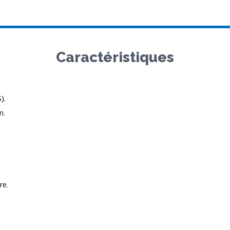
Caractéristiques
).
m.
re.