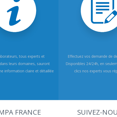
aborateurs, tous experts et
Effectuez vos demande de dev
dans leurs domaines, sauront
Disponibles 24/24h, en seule
e information claire et détaillée
clics nos experts vous ré
MPA FRANCE
SUIVEZ-NOU