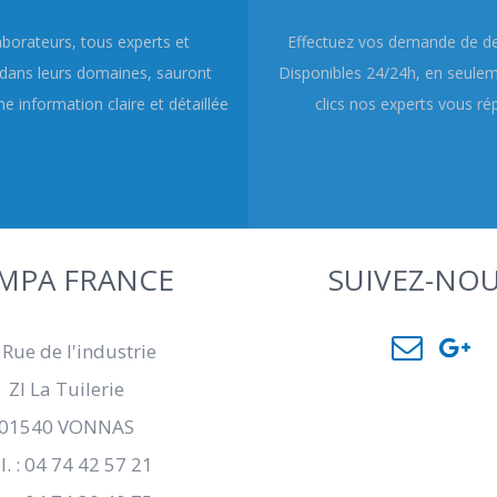
aborateurs, tous experts et
Effectuez vos demande de dev
dans leurs domaines, sauront
Disponibles 24/24h, en seule
e information claire et détaillée
clics nos experts vous ré
MPA FRANCE
SUIVEZ-NOU
 Rue de l'industrie
ZI La Tuilerie
01540 VONNAS
l. : 04 74 42 57 21