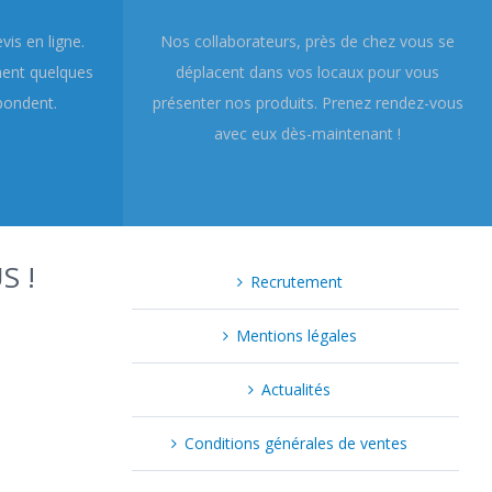
is en ligne.
Nos collaborateurs, près de chez vous se
ment quelques
déplacent dans vos locaux pour vous
pondent.
présenter nos produits. Prenez rendez-vous
avec eux dès-maintenant !
S !
Recrutement
Mentions légales
Actualités
Conditions générales de ventes