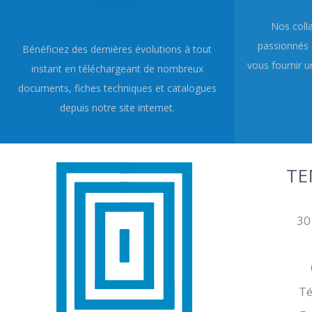
Nos coll
passionnés 
Bénéficiez des dernières évolutions à tout
vous fournir un
instant en téléchargeant de nombreux
documents, fiches techniques et catalogues
depuis notre site internet.
TE
30
Té